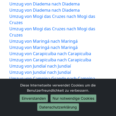
Umzug von Diadema nach Diadema
Umzug von Diadema nach Diadema
Umzug von Mogi das Cruzes nach Mogi das
Cruzes
Umzug von Mogi das Cruzes nach Mogi das
Cruzes
Umzug von Maringá nach Maringá
Umzug von Maringá nach Maringá
Umzug von Carapicuíba nach Carapicuíba
Umzug von Carapicuíba nach Carapicuíba
Umzug von Jundiaí nach Jundiaí
Umzug von Jundiaí nach Jundiaí
Umzug von Campina Grande nach Campina
Grande
Diese Internetseite verwendet Cookies um die
Umzug von Campina Grande nach Campina
Benutzerfreundlichkeit zu verbessern.
Grande
Einverstanden
Nur notwendige Cookies
Umzug von Piracicaba nach Piracicaba
Datenschutzerklärung
Umzug von Piracicaba nach Piracicaba
Umzug von Olinda nach Olinda