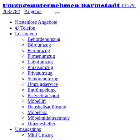
Umzugsunternehmen Darmstadt
01579-
2632782
Angebot
Kostenlose Angebote
✆ Telefon
Leistungen
Behördenumzug
Büroumzug
Fernumzug
Firmenumzug
Laborumzug
Praxisumzug
Privatumzug
Seniorenumzug
Umzugsservice
Entrümpelung
Klaviertransport
Möbellift
Haushaltsauflösung
Möbeltaxi
Möbelmitfahrzentrale
Umzugshelfer
Umzugstipps
Mini Umzug