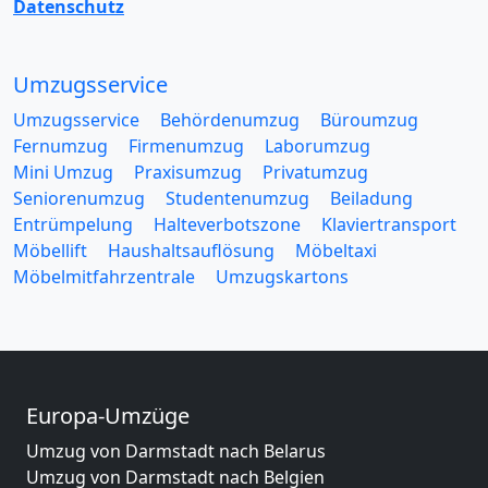
Datenschutz
Umzugsservice
Umzugsservice
Behördenumzug
Büroumzug
Fernumzug
Firmenumzug
Laborumzug
Mini Umzug
Praxisumzug
Privatumzug
Seniorenumzug
Studentenumzug
Beiladung
Entrümpelung
Halteverbotszone
Klaviertransport
Möbellift
Haushaltsauflösung
Möbeltaxi
Möbelmitfahrzentrale
Umzugskartons
Europa-Umzüge
Umzug von Darmstadt nach Belarus
Umzug von Darmstadt nach Belgien