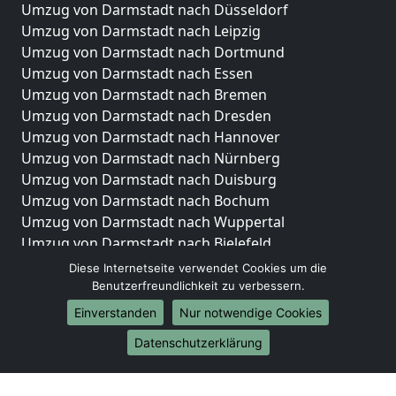
Umzug von Darmstadt nach Düsseldorf
Umzug von Darmstadt nach Leipzig
Umzug von Darmstadt nach Dortmund
Umzug von Darmstadt nach Essen
Umzug von Darmstadt nach Bremen
Umzug von Darmstadt nach Dresden
Umzug von Darmstadt nach Hannover
Umzug von Darmstadt nach Nürnberg
Umzug von Darmstadt nach Duisburg
Umzug von Darmstadt nach Bochum
Umzug von Darmstadt nach Wuppertal
Umzug von Darmstadt nach Bielefeld
Umzug von Darmstadt nach Bonn
Diese Internetseite verwendet Cookies um die
Umzug von Darmstadt nach Münster
Benutzerfreundlichkeit zu verbessern.
Einverstanden
Nur notwendige Cookies
Internationale-Umzüge
Datenschutzerklärung
Umzug von Darmstadt nach Brasilien
Umzug von Darmstadt nach Brasilien
Umzug von Darmstadt nach Brunei Darussalam