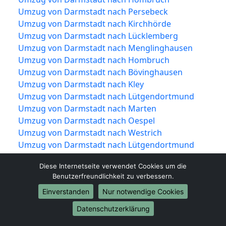
Umzug von Darmstadt nach Persebeck
Umzug von Darmstadt nach Kirchhörde
Umzug von Darmstadt nach Lücklemberg
Umzug von Darmstadt nach Menglinghausen
Umzug von Darmstadt nach Hombruch
Umzug von Darmstadt nach Bövinghausen
Umzug von Darmstadt nach Kley
Umzug von Darmstadt nach Lütgendortmund
Umzug von Darmstadt nach Marten
Umzug von Darmstadt nach Oespel
Umzug von Darmstadt nach Westrich
Umzug von Darmstadt nach Lütgendortmund
Umzug von Darmstadt nach Deusen
Diese Internetseite verwendet Cookies um die
Umzug von Darmstadt nach Huckarde
Benutzerfreundlichkeit zu verbessern.
Umzug von Darmstadt nach Jungferntal-Rahm
Einverstanden
Nur notwendige Cookies
Umzug von Darmstadt nach Kirchlinde
Umzug von Darmstadt nach Huckarde
Datenschutzerklärung
Umzug von Darmstadt nach Bodelschwingh