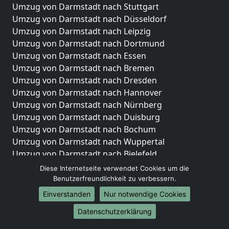
Umzug von Darmstadt nach Stuttgart
Umzug von Darmstadt nach Düsseldorf
Umzug von Darmstadt nach Leipzig
Umzug von Darmstadt nach Dortmund
Umzug von Darmstadt nach Essen
Umzug von Darmstadt nach Bremen
Umzug von Darmstadt nach Dresden
Umzug von Darmstadt nach Hannover
Umzug von Darmstadt nach Nürnberg
Umzug von Darmstadt nach Duisburg
Umzug von Darmstadt nach Bochum
Umzug von Darmstadt nach Wuppertal
Umzug von Darmstadt nach Bielefeld
Umzug von Darmstadt nach Bonn
Diese Internetseite verwendet Cookies um die
Umzug von Darmstadt nach Münster
Benutzerfreundlichkeit zu verbessern.
Einverstanden
Nur notwendige Cookies
Internationale-Umzüge
Datenschutzerklärung
Umzug von Darmstadt nach Brasilien
Umzug von Darmstadt nach Brasilien