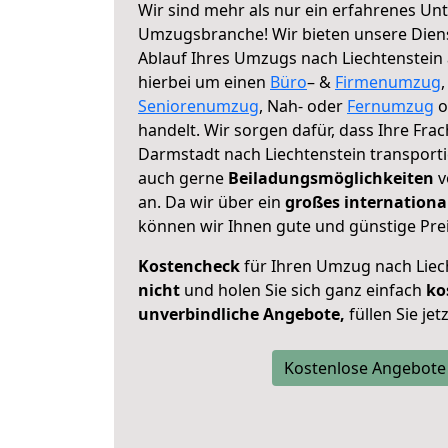
Wir sind mehr als nur ein erfahrenes Un
Umzugsbranche! Wir bieten unsere Diens
Ablauf Ihres Umzugs nach Liechtenstein a
hierbei um einen
Büro
– &
Firmenumzug
Seniorenumzug
, Nah- oder
Fernumzug
o
handelt. Wir sorgen dafür, dass Ihre Frac
Darmstadt nach Liechtenstein transporti
auch gerne
Beiladungsmöglichkeiten
v
an. Da wir über ein
großes internationa
können wir Ihnen gute und günstige Prei
Kostencheck
für Ihren Umzug nach Lie
nicht
und holen Sie sich ganz einfach
ko
unverbindliche Angebote,
füllen Sie je
Kostenlose Angebote