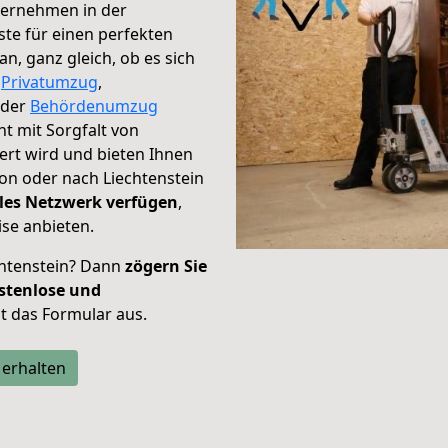
ternehmen in der
te für einen perfekten
n, ganz gleich, ob es sich
,
Privatumzug
,
der
Behördenumzug
ht mit Sorgfalt von
ert wird und bieten Ihnen
on oder nach Liechtenstein
les Netzwerk verfügen
,
se anbieten.
chtenstein? Dann
zögern Sie
stenlose und
tzt das Formular aus.
 erhalten