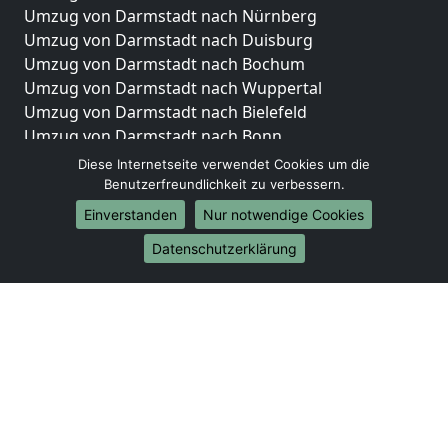
Umzug von Darmstadt nach Nürnberg
Umzug von Darmstadt nach Duisburg
Umzug von Darmstadt nach Bochum
Umzug von Darmstadt nach Wuppertal
Umzug von Darmstadt nach Bielefeld
Umzug von Darmstadt nach Bonn
Umzug von Darmstadt nach Münster
Diese Internetseite verwendet Cookies um die
Benutzerfreundlichkeit zu verbessern.
Internationale-Umzüge
Einverstanden
Nur notwendige Cookies
Umzug von Darmstadt nach Brasilien
Datenschutzerklärung
Umzug von Darmstadt nach Brasilien
Umzug von Darmstadt nach Brunei Darussalam
Umzug von Darmstadt nach Brunei Darussalam
Umzug von Darmstadt nach Burkina Faso
Umzug von Darmstadt nach Burkina Faso
Umzug von Darmstadt nach Burundi
Umzug von Darmstadt nach Burundi
Umzug von Darmstadt nach Chile