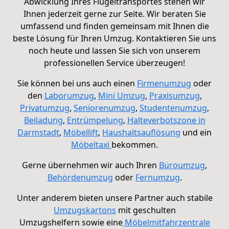
Abwicklung Ihres Flügeltransportes stehen wir
Ihnen jederzeit gerne zur Seite. Wir beraten Sie
umfassend und finden gemeinsam mit Ihnen die
beste Lösung für Ihren Umzug. Kontaktieren Sie uns
noch heute und lassen Sie sich von unserem
professionellen Service überzeugen!
Sie können bei uns auch einen
Firmenumzug
oder
den
Laborumzug
,
Mini Umzug
,
Praxisumzug
,
Privatumzug
,
Seniorenumzug
,
Studentenumzug
,
Beiladung
,
Entrümpelung
,
Halteverbotszone in
Darmstadt
,
Möbellift
,
Haushaltsauflösung
und ein
Möbeltaxi
bekommen.
Gerne übernehmen wir auch Ihren
Büroumzug
,
Behördenumzug
oder
Fernumzug
.
Unter anderem bieten unsere Partner auch stabile
Umzugskartons
mit geschulten
Umzugshelfern
sowie eine
Möbelmitfahrzentrale