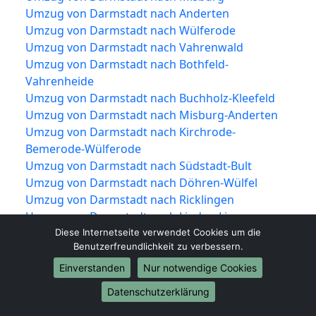
Umzug von Darmstadt nach Anderten
Umzug von Darmstadt nach Wülferode
Umzug von Darmstadt nach Vahrenwald
Umzug von Darmstadt nach Bothfeld-
Vahrenheide
Umzug von Darmstadt nach Buchholz-Kleefeld
Umzug von Darmstadt nach Misburg-Anderten
Umzug von Darmstadt nach Kirchrode-
Bemerode-Wülferode
Umzug von Darmstadt nach Südstadt-Bult
Umzug von Darmstadt nach Döhren-Wülfel
Umzug von Darmstadt nach Ricklingen
Umzug von Darmstadt nach Linden-Limmer
Umzug von Darmstadt nach Ahlem-Badenstedt-
Diese Internetseite verwendet Cookies um die
Benutzerfreundlichkeit zu verbessern.
Davenstedt
Umzug von Darmstadt nach Herrenhausen-
Einverstanden
Nur notwendige Cookies
Stöcken
Datenschutzerklärung