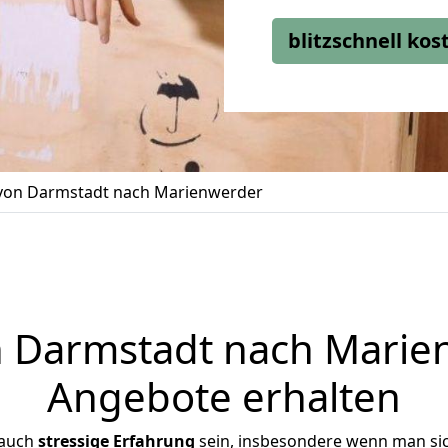
blitzschnell ko
on Darmstadt nach Marienwerder
Darmstadt nach Marien
Angebote erhalten
 auch
stressige
Erfahrung
sein, insbesondere wenn man si