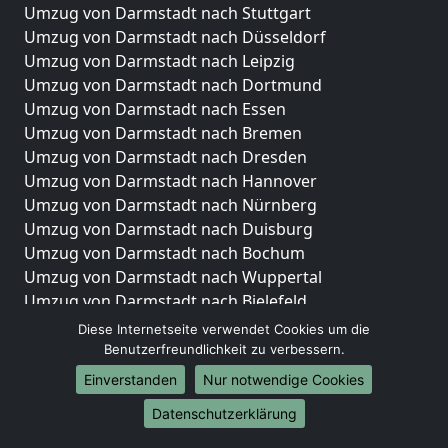
Umzug von Darmstadt nach Stuttgart
Umzug von Darmstadt nach Düsseldorf
Umzug von Darmstadt nach Leipzig
Umzug von Darmstadt nach Dortmund
Umzug von Darmstadt nach Essen
Umzug von Darmstadt nach Bremen
Umzug von Darmstadt nach Dresden
Umzug von Darmstadt nach Hannover
Umzug von Darmstadt nach Nürnberg
Umzug von Darmstadt nach Duisburg
Umzug von Darmstadt nach Bochum
Umzug von Darmstadt nach Wuppertal
Umzug von Darmstadt nach Bielefeld
Umzug von Darmstadt nach Bonn
Diese Internetseite verwendet Cookies um die
Umzug von Darmstadt nach Münster
Benutzerfreundlichkeit zu verbessern.
Einverstanden
Nur notwendige Cookies
Internationale-Umzüge
Datenschutzerklärung
Umzug von Darmstadt nach Brasilien
Umzug von Darmstadt nach Brasilien