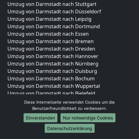
Umzug von Darmstadt nach Stuttgart
Umzug von Darmstadt nach Düsseldorf
Umzug von Darmstadt nach Leipzig
Umzug von Darmstadt nach Dortmund
Umzug von Darmstadt nach Essen
Umzug von Darmstadt nach Bremen
Umzug von Darmstadt nach Dresden
Umzug von Darmstadt nach Hannover
Umzug von Darmstadt nach Nürnberg
Umzug von Darmstadt nach Duisburg
Umzug von Darmstadt nach Bochum
Umzug von Darmstadt nach Wuppertal
Umzug von Darmstadt nach Bielefeld
Umzug von Darmstadt nach Bonn
Diese Internetseite verwendet Cookies um die
Umzug von Darmstadt nach Münster
Benutzerfreundlichkeit zu verbessern.
Einverstanden
Nur notwendige Cookies
Internationale-Umzüge
Datenschutzerklärung
Umzug von Darmstadt nach Brasilien
Umzug von Darmstadt nach Brasilien