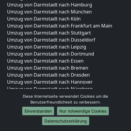
Umzug von Darmstadt nach Hamburg
Umzug von Darmstadt nach München
Umzug von Darmstadt nach Köln
Umzug von Darmstadt nach Frankfurt am Main
Umzug von Darmstadt nach Stuttgart
Umzug von Darmstadt nach Düsseldorf
Umzug von Darmstadt nach Leipzig
Umzug von Darmstadt nach Dortmund
Umzug von Darmstadt nach Essen
Umzug von Darmstadt nach Bremen
Umzug von Darmstadt nach Dresden
Umzug von Darmstadt nach Hannover
Umzug von Darmstadt nach Nürnberg
Umzug von Darmstadt nach Duisburg
Diese Internetseite verwendet Cookies um die
Benutzerfreundlichkeit zu verbessern.
Umzug von Darmstadt nach Bochum
Umzug von Darmstadt nach Wuppertal
Einverstanden
Nur notwendige Cookies
Umzug von Darmstadt nach Bielefeld
Datenschutzerklärung
Umzug von Darmstadt nach Bonn