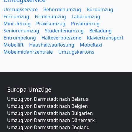
Umzugsservice
Behördenumzug
Büroumzug
Fernumzug
Firmenumzug
Laborumzug
Mini Umzug
Praxisumzug
Privatumzug
Seniorenumzug
Studentenumzug
Beiladung
Entrümpelung
Halteverbotszone
Klaviertransport
Möbellift
Haushaltsauflösung
Möbeltaxi
Möbelmitfahrzentrale
Umzugskartons
Europa-Umzüge
Umzug von Darmstadt nach Belarus
Umzug von Darmstadt nach Belgien
Umzug von Darmstadt nach Bulgarien
Umzug von Darmstadt nach Dänemark
Umzug von Darmstadt nach England