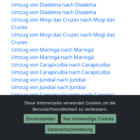
Umzug von Diadema nach Diadema
Umzug von Diadema nach Diadema
Umzug von Mogi das Cruzes nach Mogi das
Cruzes
Umzug von Mogi das Cruzes nach Mogi das
Cruzes
Umzug von Maringá nach Maringá
Umzug von Maringá nach Maringá
Umzug von Carapicuíba nach Carapicuíba
Umzug von Carapicuíba nach Carapicuíba
Umzug von Jundiaí nach Jundiaí
Umzug von Jundiaí nach Jundiaí
Umzug von Campina Grande nach Campina
Grande
Diese Internetseite verwendet Cookies um die
Umzug von Campina Grande nach Campina
Benutzerfreundlichkeit zu verbessern.
Grande
Einverstanden
Nur notwendige Cookies
Umzug von Piracicaba nach Piracicaba
Datenschutzerklärung
Umzug von Piracicaba nach Piracicaba
Umzug von Olinda nach Olinda