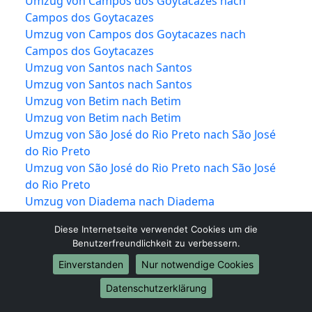
Umzug von Campos dos Goytacazes nach
Campos dos Goytacazes
Umzug von Campos dos Goytacazes nach
Campos dos Goytacazes
Umzug von Santos nach Santos
Umzug von Santos nach Santos
Umzug von Betim nach Betim
Umzug von Betim nach Betim
Umzug von São José do Rio Preto nach São José
do Rio Preto
Umzug von São José do Rio Preto nach São José
do Rio Preto
Umzug von Diadema nach Diadema
Umzug von Diadema nach Diadema
Diese Internetseite verwendet Cookies um die
Umzug von Mogi das Cruzes nach Mogi das
Benutzerfreundlichkeit zu verbessern.
Cruzes
Einverstanden
Nur notwendige Cookies
Umzug von Mogi das Cruzes nach Mogi das
Cruzes
Datenschutzerklärung
Umzug von Maringá nach Maringá