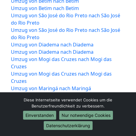
Umzug von Betim nach Betim
Umzug von Betim nach Betim
Umzug von São José do Rio Preto nach São José
do Rio Preto
Umzug von São José do Rio Preto nach São José
do Rio Preto
Umzug von Diadema nach Diadema
Umzug von Diadema nach Diadema
Umzug von Mogi das Cruzes nach Mogi das
Cruzes
Umzug von Mogi das Cruzes nach Mogi das
Cruzes
Umzug von Maringá nach Maringá
Umzug von Maringá nach Maringá
Diese Internetseite verwendet Cookies um die
Umzug von Carapicuíba nach Carapicuíba
Benutzerfreundlichkeit zu verbessern.
Umzug von Carapicuíba nach Carapicuíba
Einverstanden
Nur notwendige Cookies
Umzug von Jundiaí nach Jundiaí
Umzug von Jundiaí nach Jundiaí
Datenschutzerklärung
Umzug von Campina Grande nach Campina