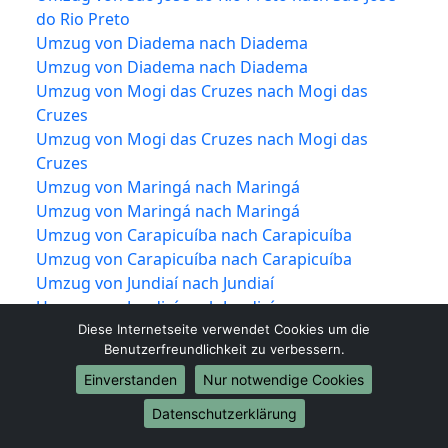
do Rio Preto
Umzug von Diadema nach Diadema
Umzug von Diadema nach Diadema
Umzug von Mogi das Cruzes nach Mogi das
Cruzes
Umzug von Mogi das Cruzes nach Mogi das
Cruzes
Umzug von Maringá nach Maringá
Umzug von Maringá nach Maringá
Umzug von Carapicuíba nach Carapicuíba
Umzug von Carapicuíba nach Carapicuíba
Umzug von Jundiaí nach Jundiaí
Umzug von Jundiaí nach Jundiaí
Umzug von Campina Grande nach Campina
Diese Internetseite verwendet Cookies um die
Benutzerfreundlichkeit zu verbessern.
Grande
Umzug von Campina Grande nach Campina
Einverstanden
Nur notwendige Cookies
Grande
Datenschutzerklärung
Umzug von Piracicaba nach Piracicaba