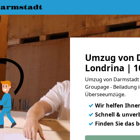
armstadt
Umzug von 
Londrina | 
Umzug von Darmstadt n
Groupage - Beiladung i
Überseeumzüge.
✓
Wir helfen Ihne
✓
Schnell & unverb
✓
Finden Sie das 