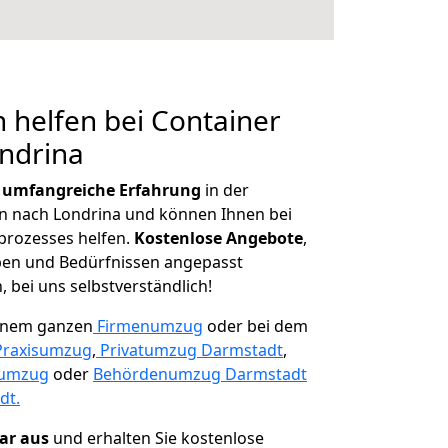
 helfen bei Container
ndrina
r
umfangreiche Erfahrung
in der
 nach Londrina und können Ihnen bei
prozesses helfen.
K
ostenlose Angebote
,
ben und Bedürfnissen angepasst
 bei uns selbstverständlich!
einem ganzen
Firmenumzug
oder bei dem
Praxisumzug
,
Privatumzug Darmstadt
,
numzug
oder
Behördenumzug Darmstadt
dt.
lar aus
und erhalten Sie kostenlose