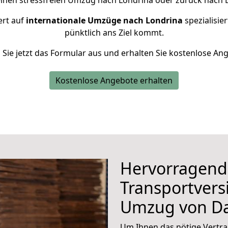
einen stressfreien Umzug nach Londrina oder zurück nach 
ert auf
internationale Umzüge nach Londrina
spezialisier
pünktlich ans Ziel kommt.
n Sie jetzt das Formular aus und erhalten Sie kostenlose An
Kostenlose Angebote erhalten
Hervorragend
Transportvers
Umzug von D
Um Ihnen das nötige Vertra