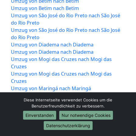
Umzug von Betim nach Betim
Umzug von Betim nach Betim
Umzug von São José do Rio Preto nach São José
do Rio Preto
Umzug von São José do Rio Preto nach São José
do Rio Preto
Umzug von Diadema nach Diadema
Umzug von Diadema nach Diadema
Umzug von Mogi das Cruzes nach Mogi das
Cruzes
Umzug von Mogi das Cruzes nach Mogi das
Cruzes
Umzug von Maringá nach Maringá
Umzug von Maringá nach Maringá
Diese Internetseite verwendet Cookies um die
Umzug von Carapicuíba nach Carapicuíba
Benutzerfreundlichkeit zu verbessern.
Umzug von Carapicuíba nach Carapicuíba
Einverstanden
Nur notwendige Cookies
Umzug von Jundiaí nach Jundiaí
Umzug von Jundiaí nach Jundiaí
Datenschutzerklärung
Umzug von Campina Grande nach Campina