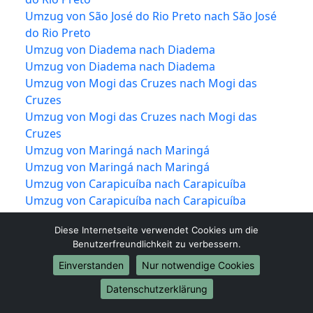
Umzug von São José do Rio Preto nach São José
do Rio Preto
Umzug von Diadema nach Diadema
Umzug von Diadema nach Diadema
Umzug von Mogi das Cruzes nach Mogi das
Cruzes
Umzug von Mogi das Cruzes nach Mogi das
Cruzes
Umzug von Maringá nach Maringá
Umzug von Maringá nach Maringá
Umzug von Carapicuíba nach Carapicuíba
Umzug von Carapicuíba nach Carapicuíba
Umzug von Jundiaí nach Jundiaí
Diese Internetseite verwendet Cookies um die
Umzug von Jundiaí nach Jundiaí
Benutzerfreundlichkeit zu verbessern.
Umzug von Campina Grande nach Campina
Einverstanden
Nur notwendige Cookies
Grande
Umzug von Campina Grande nach Campina
Datenschutzerklärung
Grande