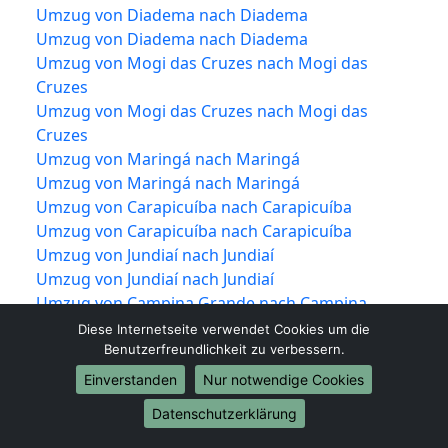
Umzug von Diadema nach Diadema
Umzug von Diadema nach Diadema
Umzug von Mogi das Cruzes nach Mogi das
Cruzes
Umzug von Mogi das Cruzes nach Mogi das
Cruzes
Umzug von Maringá nach Maringá
Umzug von Maringá nach Maringá
Umzug von Carapicuíba nach Carapicuíba
Umzug von Carapicuíba nach Carapicuíba
Umzug von Jundiaí nach Jundiaí
Umzug von Jundiaí nach Jundiaí
Umzug von Campina Grande nach Campina
Grande
Diese Internetseite verwendet Cookies um die
Umzug von Campina Grande nach Campina
Benutzerfreundlichkeit zu verbessern.
Grande
Einverstanden
Nur notwendige Cookies
Umzug von Piracicaba nach Piracicaba
Datenschutzerklärung
Umzug von Piracicaba nach Piracicaba
Umzug von Olinda nach Olinda