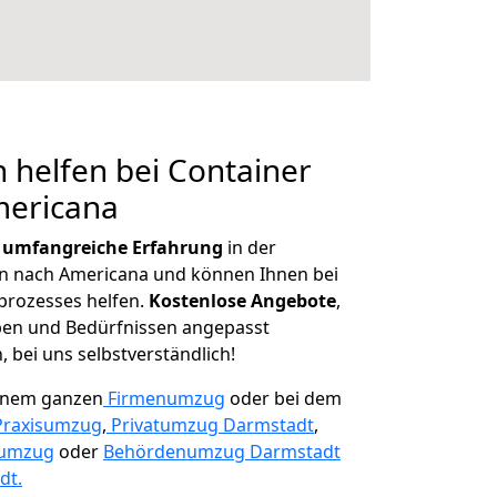
 helfen bei Container
mericana
r
umfangreiche Erfahrung
in der
 nach Americana und können Ihnen bei
prozesses helfen.
K
ostenlose Angebote
,
ben und Bedürfnissen angepasst
 bei uns selbstverständlich!
einem ganzen
Firmenumzug
oder bei dem
Praxisumzug
,
Privatumzug Darmstadt
,
numzug
oder
Behördenumzug Darmstadt
dt.