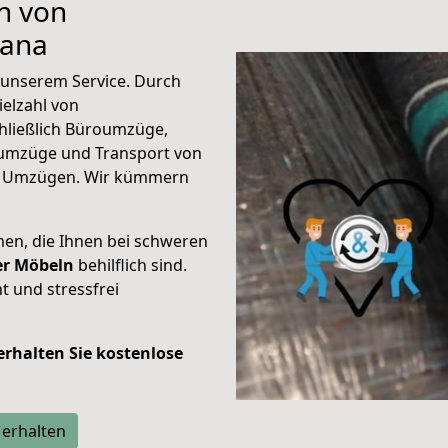
n von
cana
unserem Service. Durch
elzahl von
hließlich Büroumzüge,
umzüge und Transport von
n Umzügen. Wir kümmern
men, die Ihnen bei schweren
der Möbeln
behilflich sind.
t und stressfrei
 erhalten Sie kostenlose
 erhalten