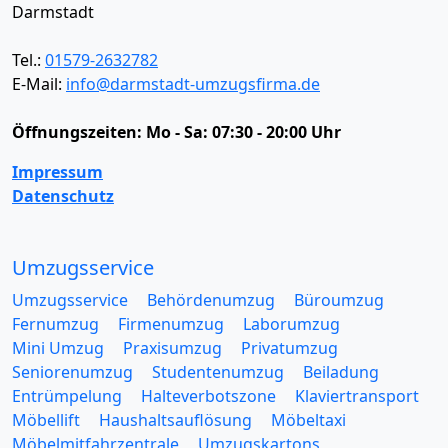
Darmstadt
Tel.:
01579-2632782
E-Mail:
info@darmstadt-umzugsfirma.de
Öffnungszeiten:
Mo - Sa: 07:30 - 20:00 Uhr
Impressum
Datenschutz
Umzugsservice
Umzugsservice
Behördenumzug
Büroumzug
Fernumzug
Firmenumzug
Laborumzug
Mini Umzug
Praxisumzug
Privatumzug
Seniorenumzug
Studentenumzug
Beiladung
Entrümpelung
Halteverbotszone
Klaviertransport
Möbellift
Haushaltsauflösung
Möbeltaxi
Möbelmitfahrzentrale
Umzugskartons