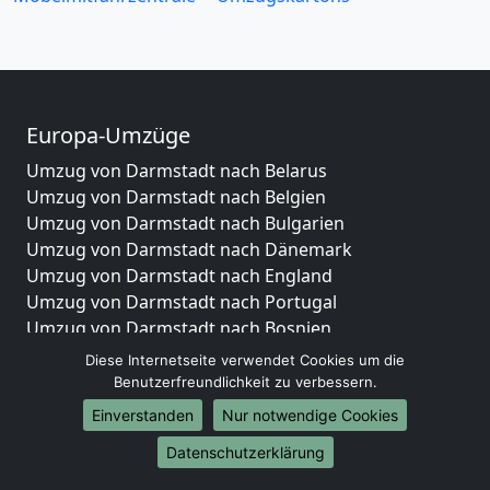
Europa-Umzüge
Umzug von Darmstadt nach Belarus
Umzug von Darmstadt nach Belgien
Umzug von Darmstadt nach Bulgarien
Umzug von Darmstadt nach Dänemark
Umzug von Darmstadt nach England
Umzug von Darmstadt nach Portugal
Umzug von Darmstadt nach Bosnien
und Herzegowina
Diese Internetseite verwendet Cookies um die
Umzug von Darmstadt nach Irland
Benutzerfreundlichkeit zu verbessern.
Umzug von Darmstadt nach Lettland
Einverstanden
Nur notwendige Cookies
Umzug von Darmstadt nach Zypern
Datenschutzerklärung
Umzug von Darmstadt nach Kroatien
Umzug von Darmstadt nach Estland