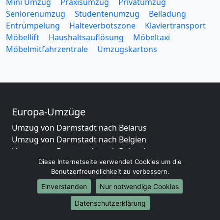
Mini Umzug
Praxisumzug
Privatumzug
Seniorenumzug
Studentenumzug
Beiladung
Entrümpelung
Halteverbotszone
Klaviertransport
Möbellift
Haushaltsauflösung
Möbeltaxi
Möbelmitfahrzentrale
Umzugskartons
Europa-Umzüge
Umzug von Darmstadt nach Belarus
Umzug von Darmstadt nach Belgien
Umzug von Darmstadt nach Bulgarien
Diese Internetseite verwendet Cookies um die
Umzug von Darmstadt nach Dänemark
Benutzerfreundlichkeit zu verbessern.
Umzug von Darmstadt nach England
Umzug von Darmstadt nach Portugal
Einverstanden
Nur notwendige Cookies
Umzug von Darmstadt nach Bosnien
Datenschutzerklärung
und Herzegowina