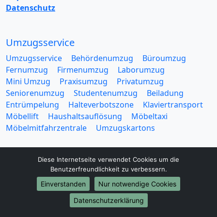
Datenschutz
Umzugsservice
Umzugsservice
Behördenumzug
Büroumzug
Fernumzug
Firmenumzug
Laborumzug
Mini Umzug
Praxisumzug
Privatumzug
Seniorenumzug
Studentenumzug
Beiladung
Entrümpelung
Halteverbotszone
Klaviertransport
Möbellift
Haushaltsauflösung
Möbeltaxi
Möbelmitfahrzentrale
Umzugskartons
Diese Internetseite verwendet Cookies um die
Benutzerfreundlichkeit zu verbessern.
Einverstanden
Nur notwendige Cookies
Europa-Umzüge
Datenschutzerklärung
Umzug von Darmstadt nach Belarus