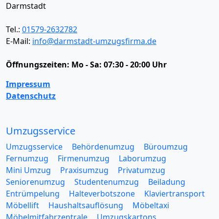
Darmstadt
Tel.:
01579-2632782
E-Mail:
info@darmstadt-umzugsfirma.de
Öffnungszeiten:
Mo - Sa: 07:30 - 20:00 Uhr
Impressum
Datenschutz
Umzugsservice
Umzugsservice
Behördenumzug
Büroumzug
Fernumzug
Firmenumzug
Laborumzug
Mini Umzug
Praxisumzug
Privatumzug
Seniorenumzug
Studentenumzug
Beiladung
Entrümpelung
Halteverbotszone
Klaviertransport
Möbellift
Haushaltsauflösung
Möbeltaxi
Möbelmitfahrzentrale
Umzugskartons