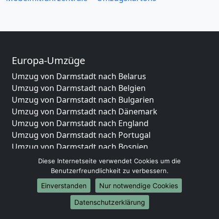
Europa-Umzüge
Umzug von Darmstadt nach Belarus
Umzug von Darmstadt nach Belgien
Umzug von Darmstadt nach Bulgarien
Umzug von Darmstadt nach Dänemark
Umzug von Darmstadt nach England
Umzug von Darmstadt nach Portugal
Umzug von Darmstadt nach Bosnien
und Herzegowina
Diese Internetseite verwendet Cookies um die
Umzug von Darmstadt nach Irland
Benutzerfreundlichkeit zu verbessern.
Umzug von Darmstadt nach Lettland
Einverstanden
Nur notwendige Cookies
Umzug von Darmstadt nach Zypern
Datenschutzerklärung
Umzug von Darmstadt nach Kroatien
Umzug von Darmstadt nach Estland