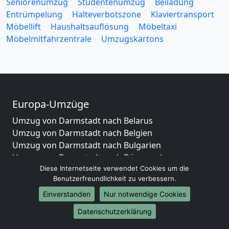
Seniorenumzug
Studentenumzug
Beiladung
Entrümpelung
Halteverbotszone
Klaviertransport
Möbellift
Haushaltsauflösung
Möbeltaxi
Möbelmitfahrzentrale
Umzugskartons
Europa-Umzüge
Umzug von Darmstadt nach Belarus
Umzug von Darmstadt nach Belgien
Umzug von Darmstadt nach Bulgarien
Umzug von Darmstadt nach Dänemark
Diese Internetseite verwendet Cookies um die
Umzug von Darmstadt nach England
Benutzerfreundlichkeit zu verbessern.
Umzug von Darmstadt nach Portugal
Umzug von Darmstadt nach Bosnien
Einverstanden
Nur notwendige Cookies
und Herzegowina
Datenschutzerklärung
Umzug von Darmstadt nach Irland