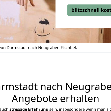
blitzschnell ko
on Darmstadt nach Neugraben-Fischbek
mstadt nach Neugraben
Angebote erhalten
 auch
stressige
Erfahrung
sein, insbesondere wenn man si