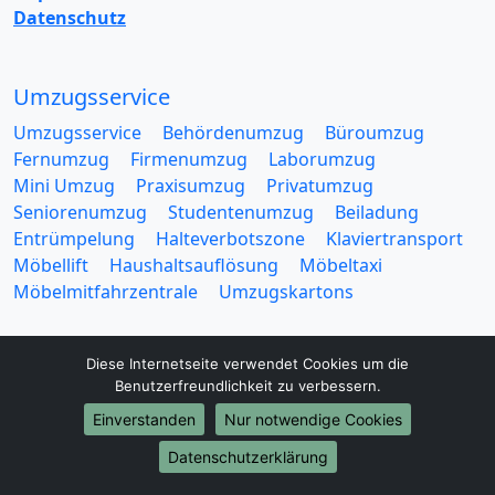
Datenschutz
Umzugsservice
Umzugsservice
Behördenumzug
Büroumzug
Fernumzug
Firmenumzug
Laborumzug
Mini Umzug
Praxisumzug
Privatumzug
Seniorenumzug
Studentenumzug
Beiladung
Entrümpelung
Halteverbotszone
Klaviertransport
Möbellift
Haushaltsauflösung
Möbeltaxi
Möbelmitfahrzentrale
Umzugskartons
Diese Internetseite verwendet Cookies um die
Benutzerfreundlichkeit zu verbessern.
Einverstanden
Nur notwendige Cookies
Europa-Umzüge
Datenschutzerklärung
Umzug von Darmstadt nach Belarus