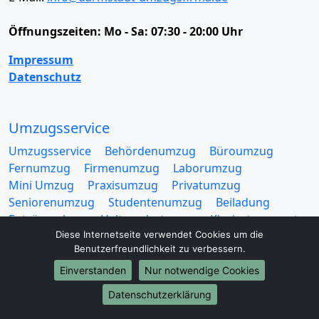
Öffnungszeiten:
Mo - Sa: 07:30 - 20:00 Uhr
Impressum
Datenschutz
Umzugsservice
Umzugsservice
Behördenumzug
Büroumzug
Fernumzug
Firmenumzug
Laborumzug
Mini Umzug
Praxisumzug
Privatumzug
Seniorenumzug
Studentenumzug
Beiladung
Entrümpelung
Halteverbotszone
Klaviertransport
Diese Internetseite verwendet Cookies um die
Möbellift
Haushaltsauflösung
Möbeltaxi
Benutzerfreundlichkeit zu verbessern.
Möbelmitfahrzentrale
Umzugskartons
Einverstanden
Nur notwendige Cookies
Datenschutzerklärung