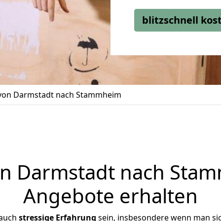
blitzschnell ko
on Darmstadt nach Stammheim
n Darmstadt nach Stamm
Angebote erhalten
 auch
stressige
Erfahrung
sein, insbesondere wenn man si