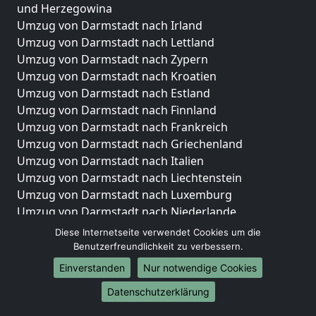
und Herzegowina
Umzug von Darmstadt nach Irland
Umzug von Darmstadt nach Lettland
Umzug von Darmstadt nach Zypern
Umzug von Darmstadt nach Kroatien
Umzug von Darmstadt nach Estland
Umzug von Darmstadt nach Finnland
Umzug von Darmstadt nach Frankreich
Umzug von Darmstadt nach Griechenland
Umzug von Darmstadt nach Italien
Umzug von Darmstadt nach Liechtenstein
Umzug von Darmstadt nach Luxemburg
Umzug von Darmstadt nach Niederlande
Umzug von Darmstadt nach Norwegen
Diese Internetseite verwendet Cookies um die
Benutzerfreundlichkeit zu verbessern.
Umzüge-Deutschlandweit
Einverstanden
Nur notwendige Cookies
Umzug von Darmstadt nach Berlin
Datenschutzerklärung
Umzug von Darmstadt nach Hamburg
Umzug von Darmstadt nach München