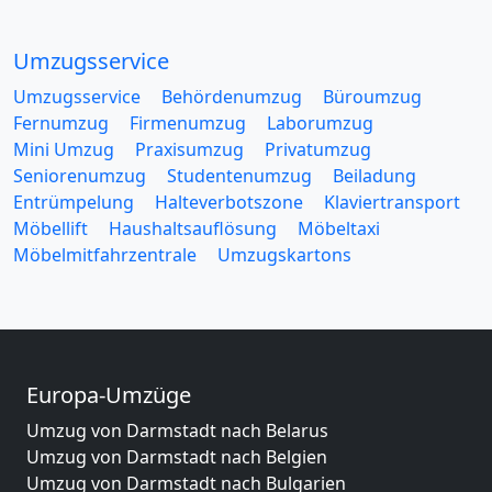
Umzugsservice
Umzugsservice
Behördenumzug
Büroumzug
Fernumzug
Firmenumzug
Laborumzug
Mini Umzug
Praxisumzug
Privatumzug
Seniorenumzug
Studentenumzug
Beiladung
Entrümpelung
Halteverbotszone
Klaviertransport
Möbellift
Haushaltsauflösung
Möbeltaxi
Möbelmitfahrzentrale
Umzugskartons
Europa-Umzüge
Umzug von Darmstadt nach Belarus
Umzug von Darmstadt nach Belgien
Umzug von Darmstadt nach Bulgarien