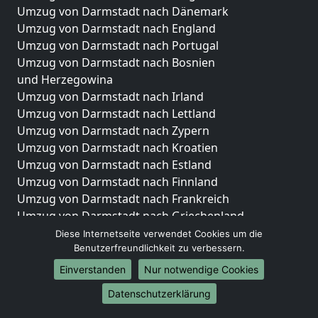
Umzug von Darmstadt nach Dänemark
Umzug von Darmstadt nach England
Umzug von Darmstadt nach Portugal
Umzug von Darmstadt nach Bosnien
und Herzegowina
Umzug von Darmstadt nach Irland
Umzug von Darmstadt nach Lettland
Umzug von Darmstadt nach Zypern
Umzug von Darmstadt nach Kroatien
Umzug von Darmstadt nach Estland
Umzug von Darmstadt nach Finnland
Umzug von Darmstadt nach Frankreich
Umzug von Darmstadt nach Griechenland
Umzug von Darmstadt nach Italien
Diese Internetseite verwendet Cookies um die
Benutzerfreundlichkeit zu verbessern.
Umzug von Darmstadt nach Liechtenstein
Umzug von Darmstadt nach Luxemburg
Einverstanden
Nur notwendige Cookies
Umzug von Darmstadt nach Niederlande
Datenschutzerklärung
Umzug von Darmstadt nach Norwegen