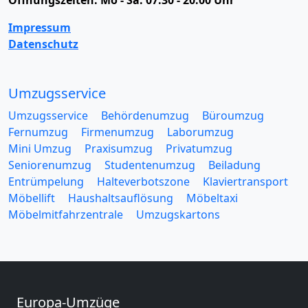
Öffnungszeiten:
Mo - Sa: 07:30 - 20:00 Uhr
Impressum
Datenschutz
Umzugsservice
Umzugsservice
Behördenumzug
Büroumzug
Fernumzug
Firmenumzug
Laborumzug
Mini Umzug
Praxisumzug
Privatumzug
Seniorenumzug
Studentenumzug
Beiladung
Entrümpelung
Halteverbotszone
Klaviertransport
Möbellift
Haushaltsauflösung
Möbeltaxi
Möbelmitfahrzentrale
Umzugskartons
Europa-Umzüge