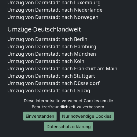
Umzug von Darmstadt nach Luxemburg
Umzug von Darmstadt nach Niederlande
Umzug von Darmstadt nach Norwegen
Umzüge-Deutschlandweit
Umzug von Darmstadt nach Berlin
Umzug von Darmstadt nach Hamburg
Umzug von Darmstadt nach München
Umzug von Darmstadt nach Köln
Umzug von Darmstadt nach Frankfurt am Main
Umzug von Darmstadt nach Stuttgart
Umzug von Darmstadt nach Düsseldorf
Umzug von Darmstadt nach Leipzig
Umzug von Darmstadt nach Dortmund
Diese Internetseite verwendet Cookies um die
Umzug von Darmstadt nach Essen
Benutzerfreundlichkeit zu verbessern.
Umzug von Darmstadt nach Bremen
Einverstanden
Nur notwendige Cookies
Umzug von Darmstadt nach Dresden
Datenschutzerklärung
Umzug von Darmstadt nach Hannover
Umzug von Darmstadt nach Nürnberg