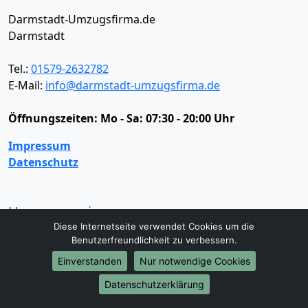
Darmstadt-Umzugsfirma.de
Darmstadt
Tel.:
01579-2632782
E-Mail:
info@darmstadt-umzugsfirma.de
Öffnungszeiten:
Mo - Sa: 07:30 - 20:00 Uhr
Impressum
Datenschutz
Umzugsservice
Diese Internetseite verwendet Cookies um die
Umzugsservice
Behördenumzug
Büroumzug
Benutzerfreundlichkeit zu verbessern.
Fernumzug
Firmenumzug
Laborumzug
Einverstanden
Nur notwendige Cookies
Mini Umzug
Praxisumzug
Privatumzug
Seniorenumzug
Studentenumzug
Beiladung
Datenschutzerklärung
Entrümpelung
Halteverbotszone
Klaviertransport