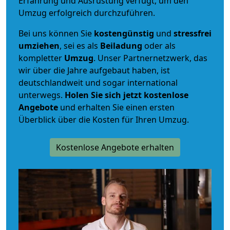
Erfahrung und Ausrüstung verfügt, um den
Umzug erfolgreich durchzuführen.
Bei uns können Sie
kostengünstig
und
stressfrei
umziehen
, sei es als
Beiladung
oder als
kompletter
Umzug
. Unser Partnernetzwerk, das
wir über die Jahre aufgebaut haben, ist
deutschlandweit und sogar international
unterwegs.
Holen Sie sich jetzt kostenlose
Angebote
und erhalten Sie einen ersten
Überblick über die Kosten für Ihren Umzug.
Kostenlose Angebote erhalten