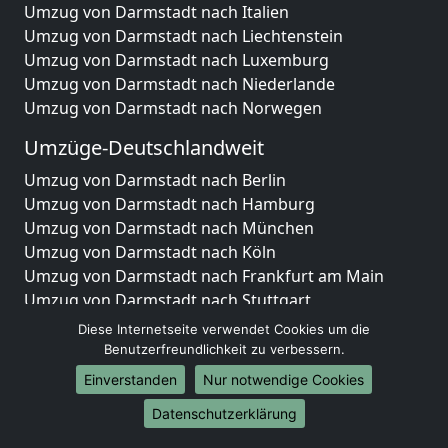
Umzug von Darmstadt nach Italien
Umzug von Darmstadt nach Liechtenstein
Umzug von Darmstadt nach Luxemburg
Umzug von Darmstadt nach Niederlande
Umzug von Darmstadt nach Norwegen
Umzüge-Deutschlandweit
Umzug von Darmstadt nach Berlin
Umzug von Darmstadt nach Hamburg
Umzug von Darmstadt nach München
Umzug von Darmstadt nach Köln
Umzug von Darmstadt nach Frankfurt am Main
Umzug von Darmstadt nach Stuttgart
Umzug von Darmstadt nach Düsseldorf
Diese Internetseite verwendet Cookies um die
Umzug von Darmstadt nach Leipzig
Benutzerfreundlichkeit zu verbessern.
Umzug von Darmstadt nach Dortmund
Einverstanden
Nur notwendige Cookies
Umzug von Darmstadt nach Essen
Datenschutzerklärung
Umzug von Darmstadt nach Bremen
Umzug von Darmstadt nach Dresden