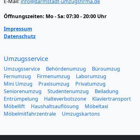
E-Mail:
info@darmstadt-umzugsfirma.de
Öffnungszeiten:
Mo - Sa: 07:30 - 20:00 Uhr
Impressum
Datenschutz
Umzugsservice
Umzugsservice
Behördenumzug
Büroumzug
Fernumzug
Firmenumzug
Laborumzug
Mini Umzug
Praxisumzug
Privatumzug
Seniorenumzug
Studentenumzug
Beiladung
Entrümpelung
Halteverbotszone
Klaviertransport
Möbellift
Haushaltsauflösung
Möbeltaxi
Möbelmitfahrzentrale
Umzugskartons