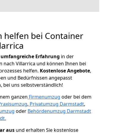
 helfen bei Container
larrica
r
umfangreiche Erfahrung
in der
nach Villarrica und können Ihnen bei
prozesses helfen.
K
ostenlose Angebote
,
ben und Bedürfnissen angepasst
 bei uns selbstverständlich!
einem ganzen
Firmenumzug
oder bei dem
Praxisumzug
,
Privatumzug Darmstadt
,
numzug
oder
Behördenumzug Darmstadt
dt.
lar aus
und erhalten Sie kostenlose