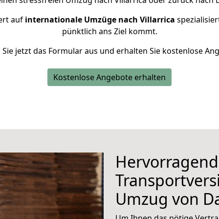
einen stressfreien Umzug nach Villarrica oder zurück nach 
ert auf
internationale Umzüge nach Villarrica
spezialisier
pünktlich ans Ziel kommt.
n Sie jetzt das Formular aus und erhalten Sie kostenlose An
Kostenlose Angebote erhalten
Hervorragend
Transportvers
Umzug von D
Um Ihnen das nötige Vertra