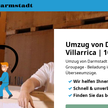
armstadt
Umzug von 
Villarrica |
Umzug von Darmstadt na
Groupage - Beiladung i
Überseeumzüge.
✓
Wir helfen Ihne
✓
Schnell & unverb
✓
Finden Sie das 