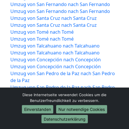
Umzug von San Fernando nach San Fernando
Umzug von San Fernando nach San Fernando
Umzug von Santa Cruz nach Santa Cruz
Umzug von Santa Cruz nach Santa Cruz
Umzug von Tomé nach Tomé
Umzug von Tomé nach Tomé
Umzug von Talcahuano nach Talcahuano
Umzug von Talcahuano nach Talcahuano
Umzug von Concepción nach Concepción
Umzug von Concepción nach Concepción
Umzug von San Pedro de la Paz nach San Pedro
de la Paz
Umzug von San Pedro de la Paz nach San Pedro
de la Paz
Diese Internetseite verwendet Cookies um die
Umzug von Chiguayante nach Chiguayante
Benutzerfreundlichkeit zu verbessern.
Umzug von Chiguayante nach Chiguayante
Einverstanden
Nur notwendige Cookies
Umzug von Coronel nach Coronel
Datenschutzerklärung
Umzug von Coronel nach Coronel
Umzug von Lota nach Lota