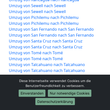
Umzug von Sewell nach Sewell
Umzug von Sewell nach Sewell
Umzug von Pichilemu nach Pichilemu
Umzug von Pichilemu nach Pichilemu
Umzug von San Fernando nach San Fernando
Umzug von San Fernando nach San Fernando
Umzug von Santa Cruz nach Santa Cruz
Umzug von Santa Cruz nach Santa Cruz
Umzug von Tomé nach Tomé
Umzug von Tomé nach Tomé
Umzug von Talcahuano nach Talcahuano
Umzug von Talcahuano nach Talcahuano
Umzug von Concepción nach Concepción
Diese Internetseite verwendet Cookies um die
Umzug von Concepción nach Concepción
Benutzerfreundlichkeit zu verbessern.
Umzug von San Pedro de la Paz nach San Pedro
Einverstanden
Nur notwendige Cookies
de la Paz
Umzug von San Pedro de la Paz nach San Pedro
Datenschutzerklärung
de la Paz