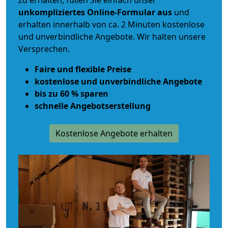
zu erhalten, füllen Sie einfach unser
unkompliziertes Online-Formular aus
und
erhalten innerhalb von ca. 2 Minuten kostenlose
und unverbindliche Angebote. Wir halten unsere
Versprechen.
Faire und flexible Preise
kostenlose und unverbindliche Angebote
bis zu 60 % sparen
schnelle Angebotserstellung
Kostenlose Angebote erhalten