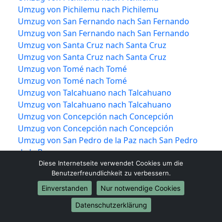
Umzug von Pichilemu nach Pichilemu
Umzug von San Fernando nach San Fernando
Umzug von San Fernando nach San Fernando
Umzug von Santa Cruz nach Santa Cruz
Umzug von Santa Cruz nach Santa Cruz
Umzug von Tomé nach Tomé
Umzug von Tomé nach Tomé
Umzug von Talcahuano nach Talcahuano
Umzug von Talcahuano nach Talcahuano
Umzug von Concepción nach Concepción
Umzug von Concepción nach Concepción
Umzug von San Pedro de la Paz nach San Pedro
de la Paz
Umzug von San Pedro de la Paz nach San Pedro
Diese Internetseite verwendet Cookies um die
Benutzerfreundlichkeit zu verbessern.
de la Paz
Umzug von Chiguayante nach Chiguayante
Einverstanden
Nur notwendige Cookies
Umzug von Chiguayante nach Chiguayante
Datenschutzerklärung
Umzug von Coronel nach Coronel