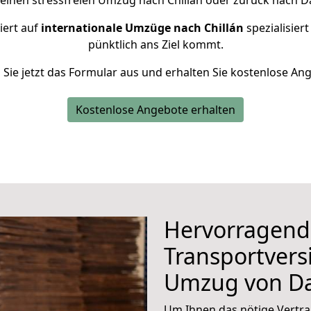
 einen stressfreien Umzug nach Chillán oder zurück nach D
iert auf
internationale Umzüge nach Chillán
spezialisiert
pünktlich ans Ziel kommt.
n Sie jetzt das Formular aus und erhalten Sie kostenlose An
Kostenlose Angebote erhalten
Hervorragend
Transportvers
Umzug von D
Um Ihnen das nötige Vertra