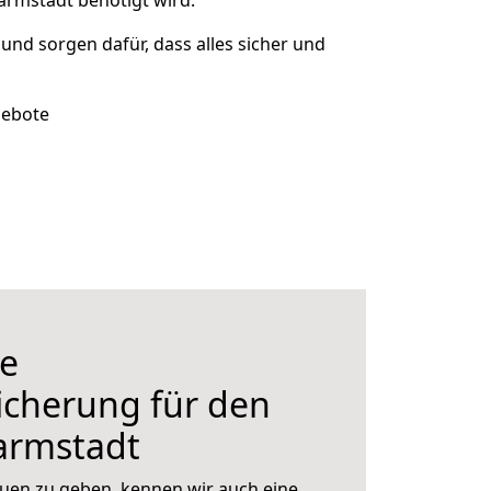
armstadt benötigt wird.
 und sorgen dafür, dass alles sicher und
gebote
e
icherung für den
armstadt
uen zu geben, kennen wir auch eine