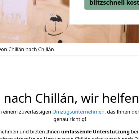
blitzschnell ko
n Chillán nach Chillán
nach Chillán, wir helfen
h einem zuverlässigen
Umzugsunternehmen
, das Ihnen de
genau richtig!
rnehmen und bieten Ihnen
umfassende Unterstützung
bei