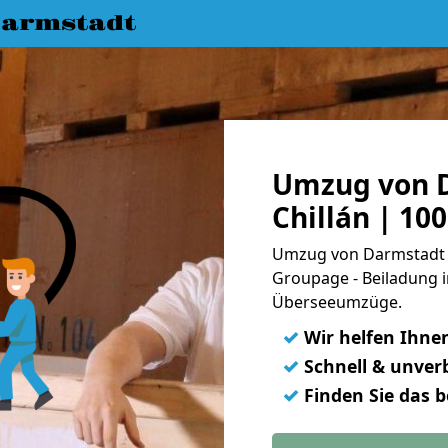
armstadt
Umzug von 
Chillán | 10
Umzug von Darmstadt na
Groupage - Beiladung i
Überseeumzüge.
✓
Wir helfen Ihne
✓
Schnell & unverb
✓
Finden Sie das 