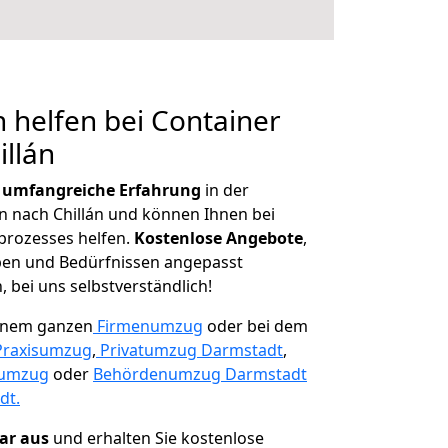
 helfen bei Container
illán
r
umfangreiche Erfahrung
in der
nach Chillán und können Ihnen bei
prozesses helfen.
K
ostenlose Angebote
,
ben und Bedürfnissen angepasst
 bei uns selbstverständlich!
einem ganzen
Firmenumzug
oder bei dem
Praxisumzug
,
Privatumzug Darmstadt
,
numzug
oder
Behördenumzug Darmstadt
dt.
lar aus
und erhalten Sie kostenlose