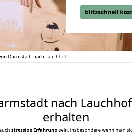
blitzschnell ko
on Darmstadt nach Lauchhof
rmstadt nach Lauchhof 
erhalten
 auch
stressige
Erfahrung
sein, insbesondere wenn man si