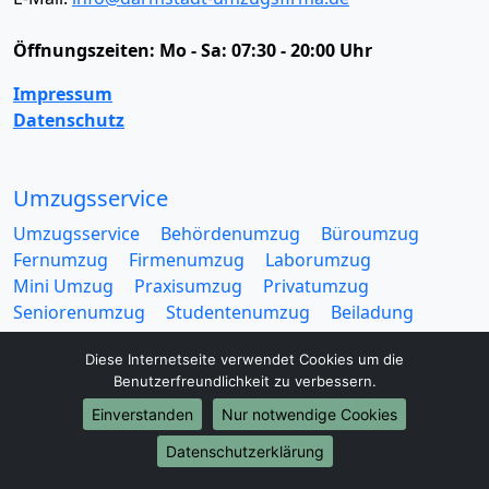
Öffnungszeiten:
Mo - Sa: 07:30 - 20:00 Uhr
Impressum
Datenschutz
Umzugsservice
Umzugsservice
Behördenumzug
Büroumzug
Fernumzug
Firmenumzug
Laborumzug
Mini Umzug
Praxisumzug
Privatumzug
Seniorenumzug
Studentenumzug
Beiladung
Entrümpelung
Halteverbotszone
Klaviertransport
Diese Internetseite verwendet Cookies um die
Möbellift
Haushaltsauflösung
Möbeltaxi
Benutzerfreundlichkeit zu verbessern.
Möbelmitfahrzentrale
Umzugskartons
Einverstanden
Nur notwendige Cookies
Datenschutzerklärung