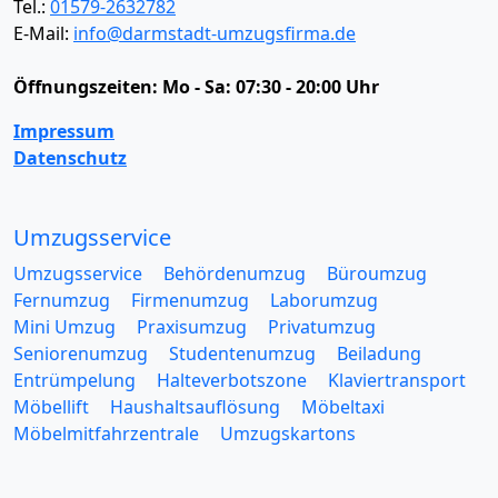
Tel.:
01579-2632782
E-Mail:
info@darmstadt-umzugsfirma.de
Öffnungszeiten:
Mo - Sa: 07:30 - 20:00 Uhr
Impressum
Datenschutz
Umzugsservice
Umzugsservice
Behördenumzug
Büroumzug
Fernumzug
Firmenumzug
Laborumzug
Mini Umzug
Praxisumzug
Privatumzug
Seniorenumzug
Studentenumzug
Beiladung
Entrümpelung
Halteverbotszone
Klaviertransport
Möbellift
Haushaltsauflösung
Möbeltaxi
Möbelmitfahrzentrale
Umzugskartons