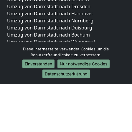
Umzug von Darmstadt nach Dresden
Umzug von Darmstadt nach Hannover
Umzug von Darmstadt nach Nürnberg
Umzug von Darmstadt nach Duisburg
Umzug von Darmstadt nach Bochum
Umzug von Darmstadt nach Wuppertal
Umzug von Darmstadt nach Bielefeld
Diese Internetseite verwendet Cookies um die
Benutzerfreundlichkeit zu verbessern.
Umzug von Darmstadt nach Bonn
Umzug von Darmstadt nach Münster
Einverstanden
Nur notwendige Cookies
Internationale-Umzüge
Datenschutzerklärung
Umzug von Darmstadt nach Brasilien
Umzug von Darmstadt nach Brasilien
Umzug von Darmstadt nach Brunei Darussalam
Umzug von Darmstadt nach Brunei Darussalam
Umzug von Darmstadt nach Burkina Faso
Umzug von Darmstadt nach Burkina Faso
Umzug von Darmstadt nach Burundi