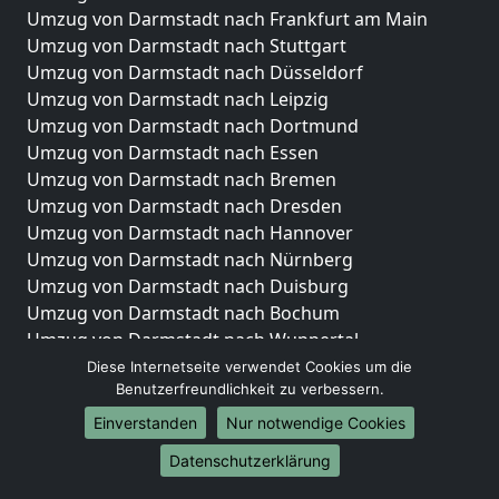
Umzug von Darmstadt nach Frankfurt am Main
Umzug von Darmstadt nach Stuttgart
Umzug von Darmstadt nach Düsseldorf
Umzug von Darmstadt nach Leipzig
Umzug von Darmstadt nach Dortmund
Umzug von Darmstadt nach Essen
Umzug von Darmstadt nach Bremen
Umzug von Darmstadt nach Dresden
Umzug von Darmstadt nach Hannover
Umzug von Darmstadt nach Nürnberg
Umzug von Darmstadt nach Duisburg
Umzug von Darmstadt nach Bochum
Umzug von Darmstadt nach Wuppertal
Umzug von Darmstadt nach Bielefeld
Diese Internetseite verwendet Cookies um die
Benutzerfreundlichkeit zu verbessern.
Umzug von Darmstadt nach Bonn
Umzug von Darmstadt nach Münster
Einverstanden
Nur notwendige Cookies
Internationale-Umzüge
Datenschutzerklärung