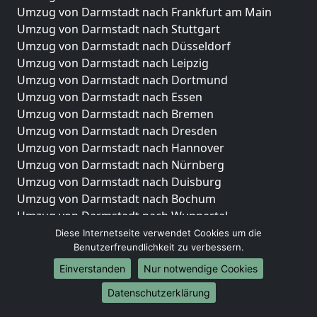
Umzug von Darmstadt nach Frankfurt am Main
Umzug von Darmstadt nach Stuttgart
Umzug von Darmstadt nach Düsseldorf
Umzug von Darmstadt nach Leipzig
Umzug von Darmstadt nach Dortmund
Umzug von Darmstadt nach Essen
Umzug von Darmstadt nach Bremen
Umzug von Darmstadt nach Dresden
Umzug von Darmstadt nach Hannover
Umzug von Darmstadt nach Nürnberg
Umzug von Darmstadt nach Duisburg
Umzug von Darmstadt nach Bochum
Umzug von Darmstadt nach Wuppertal
Umzug von Darmstadt nach Bielefeld
Diese Internetseite verwendet Cookies um die
Benutzerfreundlichkeit zu verbessern.
Umzug von Darmstadt nach Bonn
Umzug von Darmstadt nach Münster
Einverstanden
Nur notwendige Cookies
Internationale-Umzüge
Datenschutzerklärung