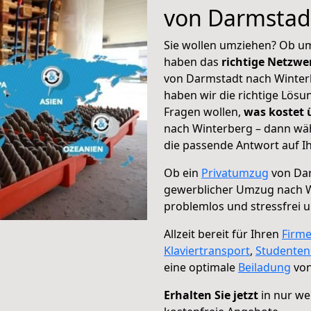
von Darmstad
Sie wollen umziehen? Ob um
haben das
richtige Netzw
von Darmstadt nach Winterb
haben wir die richtige Lösu
Fragen wollen,
was kostet
nach Winterberg – dann wäh
die passende Antwort auf Ih
Ob ein
Privatumzug
von Dar
gewerblicher Umzug nach 
problemlos und stressfrei 
Allzeit bereit für Ihren
Firm
Klaviertransport
,
Studente
eine optimale
Beiladung
von
Erhalten Sie jetzt
in nur we