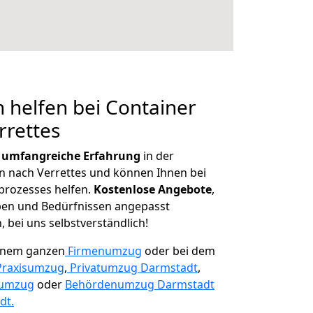
 helfen bei Container
rrettes
r
umfangreiche Erfahrung
in der
nach Verrettes und können Ihnen bei
prozesses helfen.
K
ostenlose Angebote
,
ben und Bedürfnissen angepasst
 bei uns selbstverständlich!
einem ganzen
Firmenumzug
oder bei dem
Praxisumzug
,
Privatumzug Darmstadt
,
numzug
oder
Behördenumzug Darmstadt
dt.