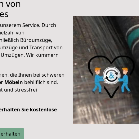
n von
es
unserem Service. Durch
elzahl von
hließlich Büroumzüge,
umzüge und Transport von
n Umzügen. Wir kümmern
men, die Ihnen bei schweren
der Möbeln
behilflich sind.
t und stressfrei
 erhalten Sie kostenlose
 erhalten