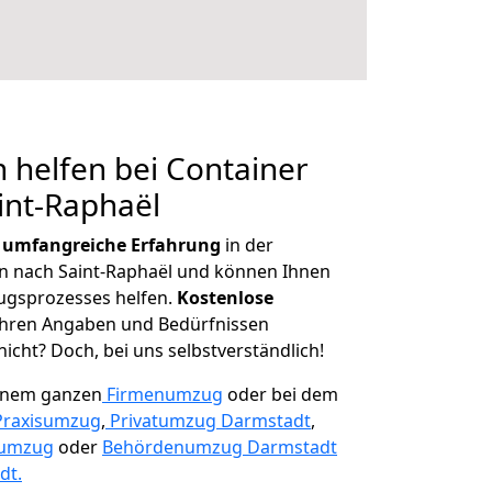
 helfen bei Container
int-Raphaël
r
umfangreiche Erfahrung
in der
 nach Saint-Raphaël und können Ihnen
ugsprozesses helfen.
K
ostenlose
 Ihren Angaben und Bedürfnissen
icht? Doch, bei uns selbstverständlich!
einem ganzen
Firmenumzug
oder bei dem
Praxisumzug
,
Privatumzug Darmstadt
,
numzug
oder
Behördenumzug Darmstadt
dt.