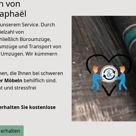
n von
Raphaël
unserem Service. Durch
elzahl von
hließlich Büroumzüge,
umzüge und Transport von
n Umzügen. Wir kümmern
men, die Ihnen bei schweren
der Möbeln
behilflich sind.
t und stressfrei
 erhalten Sie kostenlose
 erhalten