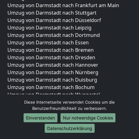
Umzug von Darmstadt nach Frankfurt am Main
Umzug von Darmstadt nach Stuttgart
Umzug von Darmstadt nach Düsseldorf
Umzug von Darmstadt nach Leipzig
Umzug von Darmstadt nach Dortmund
Umzug von Darmstadt nach Essen
Umzug von Darmstadt nach Bremen
Umzug von Darmstadt nach Dresden
Umzug von Darmstadt nach Hannover
Umzug von Darmstadt nach Nürnberg
Umzug von Darmstadt nach Duisburg
Umzug von Darmstadt nach Bochum
Umzug von Darmstadt nach Wuppertal
Umzug von Darmstadt nach Bielefeld
Diese Internetseite verwendet Cookies um die
Benutzerfreundlichkeit zu verbessern.
Umzug von Darmstadt nach Bonn
Umzug von Darmstadt nach Münster
Einverstanden
Nur notwendige Cookies
Internationale-Umzüge
Datenschutzerklärung